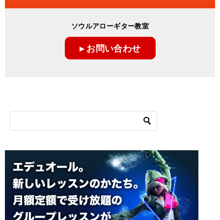
ビ
ゲ
ソウルアローギター教室
ー
▸ お問い合わせ
シ
ョ
ン