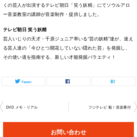
くの芸人が出演するテレビ朝日「笑う妖精」にてソウルアロ
ー音楽教室の講師が音楽制作・提供しました。
テレビ朝日 笑う妖精
芸人いじりの天才・千原ジュニア率いる“芸の妖精”達が、迷え
る芸人達の「今ひとつ開花していない隠れた芸」を発掘し、
その使い道を指南する、新しい才能発掘バラエティ！
Tweet
投
DVD メモ・リアル
フジテレビ 魁！音楽番付
稿
ナ
お問い合わせ