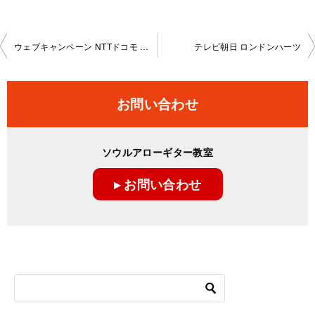
投
ウェブキャンペーン NTTドコモ presents うた手紙
テレビ朝日 ロンドンハーツ
稿
ナ
お問い合わせ
ビ
ゲ
ソウルアローギター教室
ー
▸ お問い合わせ
シ
ョ
ン