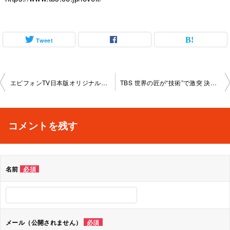
Tweet
投
エピフォンTV日本版オリジナルシリーズ Epiphone For Every Challenge
TBS 世界の匠が“技術”で激突 決戦！タイガー＆ドラゴン
稿
ナ
コメントを残す
ビ
ゲ
名前
必須
ー
シ
ョ
メール（公開されません）
必須