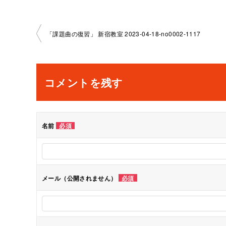
投
「課題曲の復習」 新宿教室 2023-04-18-no0002-1117
稿
ナ
コメントを残す
ビ
ゲ
名前
必須
ー
シ
メール（公開されません）
必須
ョ
ン