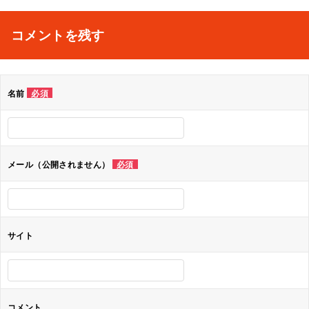
稿
ナ
コメントを残す
ビ
ゲ
名前
必須
ー
シ
ョ
メール（公開されません）
必須
ン
サイト
コメント