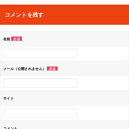
稿
ナ
コメントを残す
ビ
ゲ
名前
必須
ー
シ
ョ
メール（公開されません）
必須
ン
サイト
コメント