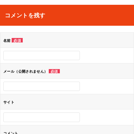
稿
ナ
コメントを残す
ビ
ゲ
名前
必須
ー
シ
ョ
メール（公開されません）
必須
ン
サイト
コメント