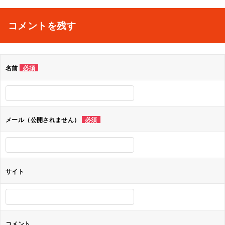
稿
ナ
コメントを残す
ビ
ゲ
名前
必須
ー
シ
ョ
メール（公開されません）
必須
ン
サイト
コメント