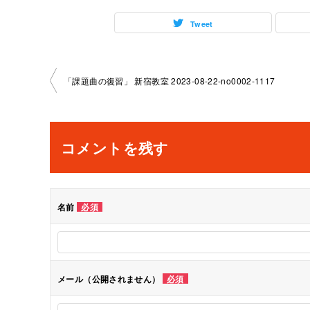
Tweet
投
「課題曲の復習」 新宿教室 2023-08-22-no0002-1117
稿
ナ
コメントを残す
ビ
ゲ
名前
必須
ー
シ
メール（公開されません）
必須
ョ