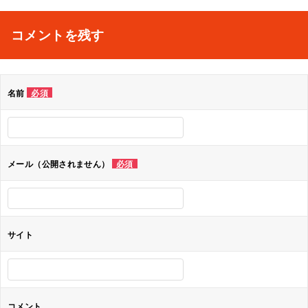
稿
ナ
コメントを残す
ビ
ゲ
名前
必須
ー
シ
ョ
メール（公開されません）
必須
ン
サイト
コメント