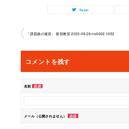
Tweet
投
「課題曲の復習」 新宿教室 2023-09-26-no0002-1052
稿
ナ
コメントを残す
ビ
ゲ
名前
必須
ー
シ
メール（公開されません）
必須
ョ