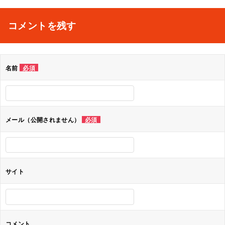
稿
ナ
コメントを残す
ビ
ゲ
名前
必須
ー
シ
ョ
メール（公開されません）
必須
ン
サイト
コメント