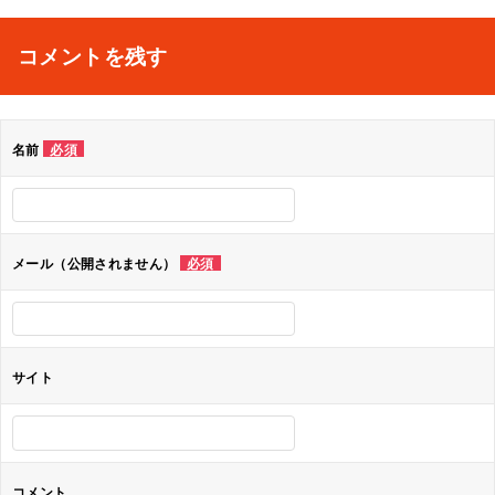
稿
ナ
コメントを残す
ビ
ゲ
名前
必須
ー
シ
ョ
メール（公開されません）
必須
ン
サイト
コメント