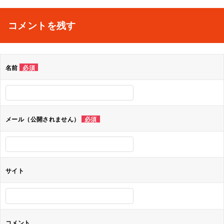
稿
ナ
コメントを残す
ビ
ゲ
名前
必須
ー
シ
ョ
メール（公開されません）
必須
ン
サイト
コメント