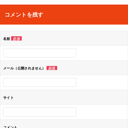
稿
ナ
コメントを残す
ビ
ゲ
名前
必須
ー
シ
ョ
メール（公開されません）
必須
ン
サイト
コメント