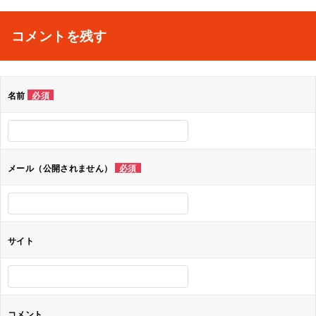
稿
ナ
コメントを残す
ビ
ゲ
名前
必須
ー
シ
ョ
メール（公開されません）
必須
ン
サイト
コメント