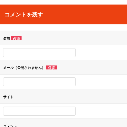
稿
ナ
コメントを残す
ビ
ゲ
名前
必須
ー
シ
ョ
メール（公開されません）
必須
ン
サイト
コメント