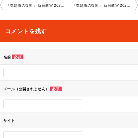
投
「課題曲の復習」 新宿教室 2025-5-20-no0002-1117
「課題曲の復習」 新宿教室 2025-6-10-no0002-1004
稿
ナ
コメントを残す
ビ
ゲ
名前
必須
ー
シ
ョ
メール（公開されません）
必須
ン
サイト