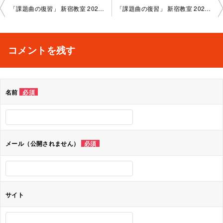
投
「課題曲の復習」 新宿教室 2025-5-27-no0002-1052
「課題曲の復習」 新宿教室 2025-5-20-no0002-1117
稿
ナ
コメントを残す
ビ
ゲ
名前
必須
ー
シ
ョ
メール（公開されません）
必須
ン
サイト