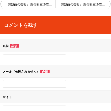
投
「課題曲の復習」 新宿教室 2025-6-10-no0002-1004
「課題曲の復習」 新宿教室 2025-6-10-no0002-1052
稿
ナ
コメントを残す
ビ
ゲ
名前
必須
ー
シ
ョ
メール（公開されません）
必須
ン
サイト