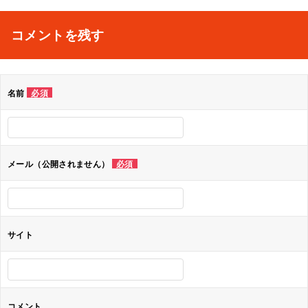
稿
ナ
コメントを残す
ビ
ゲ
名前
必須
ー
シ
ョ
メール（公開されません）
必須
ン
サイト
コメント