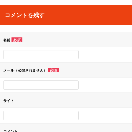
稿
ナ
コメントを残す
ビ
ゲ
名前
必須
ー
シ
ョ
メール（公開されません）
必須
ン
サイト
コメント