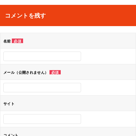
稿
ナ
コメントを残す
ビ
ゲ
名前
必須
ー
シ
ョ
メール（公開されません）
必須
ン
サイト
コメント