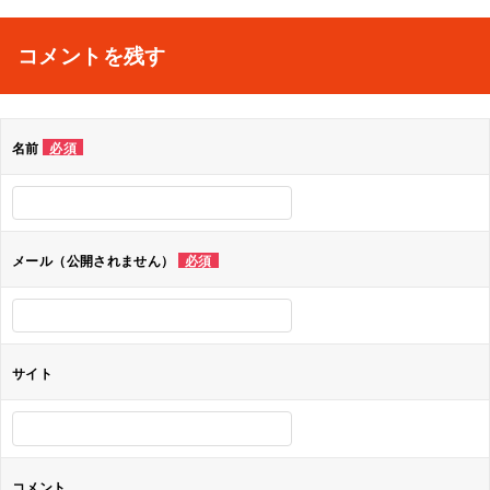
稿
ナ
コメントを残す
ビ
ゲ
名前
必須
ー
シ
ョ
メール（公開されません）
必須
ン
サイト
コメント