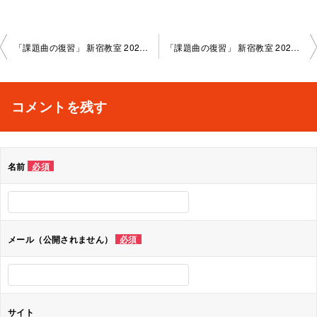
投
「課題曲の復習」 新宿教室 2026-06-09-no0002-1004
「課題曲の復習」 新宿教室 2026-07-14-no0002-1004
稿
ナ
コメントを残す
ビ
ゲ
名前
必須
ー
シ
ョ
メール（公開されません）
必須
ン
サイト