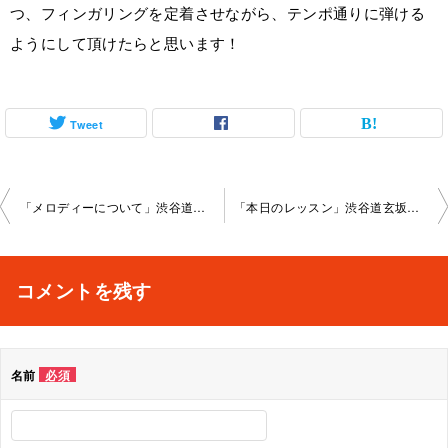
つ、フィンガリングを定着させながら、テンポ通りに弾ける
ようにして頂けたらと思います！
Tweet
投
「メロディーについて」渋谷道玄坂教室2023-02-26-­no0037-­1086
「本日のレッスン」渋谷道玄坂教室2023-03-30-­no0037-­1086
稿
ナ
コメントを残す
ビ
ゲ
名前
必須
ー
シ