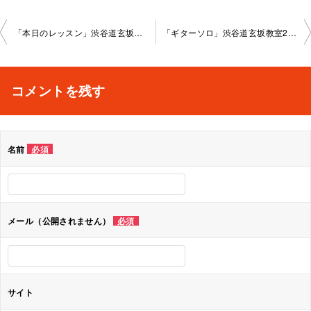
投
「本日のレッスン」渋谷道玄坂教室2023-03-30-­no0037-­1086
「ギターソロ」渋谷道玄坂教室2023-04-16-­no0037-­1086
稿
ナ
コメントを残す
ビ
ゲ
名前
必須
ー
シ
ョ
メール（公開されません）
必須
ン
サイト