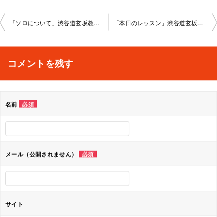
投
「ソロについて」渋谷道玄坂教室2023-02-26-­no0037-­1086
「本日のレッスン」渋谷道玄坂教室2023-03-30-­no0037-­1086
稿
ナ
コメントを残す
ビ
ゲ
名前
必須
ー
シ
ョ
メール（公開されません）
必須
ン
サイト