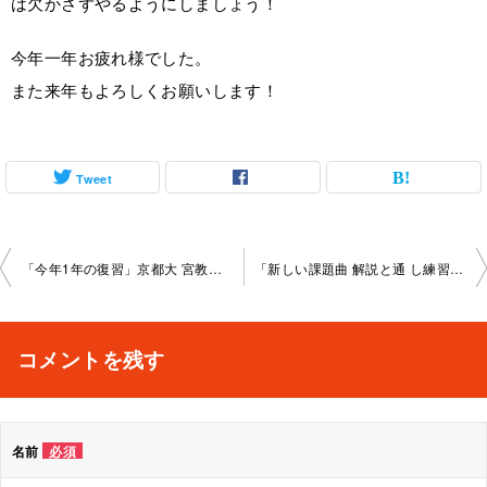
は欠かさずやるようにしましょう！
今年一年お疲れ様でした。
また来年もよろしくお願いします！
Tweet
投
「今年1年の復習」京都大 宮教室2023-12-23-no0003-­1005
「新しい課題曲 解説と通 し練習」京都大宮教室2024-01-13-no0003-­1005
稿
ナ
コメントを残す
ビ
ゲ
名前
必須
ー