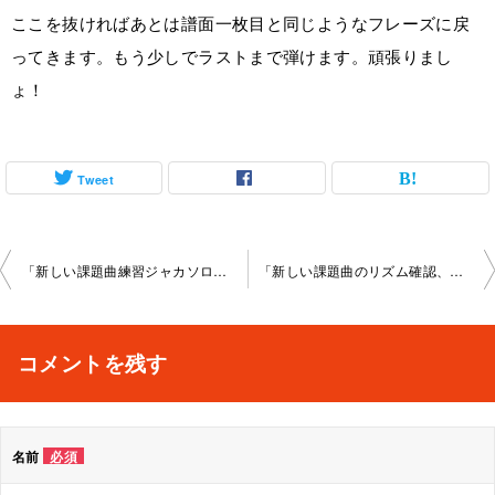
ここを抜ければあとは譜面一枚目と同じようなフレーズに戻
ってきます。もう少しでラストまで弾けます。頑張りまし
ょ！
Tweet
投
「新しい課題曲練習ジャカソロ」スカイプレッスン2022-09-06-­no 0003-­0080
「新しい課題曲のリズム確認、メインテーマ解説」京都大 宮教室2022-09-24-­no0003-­1005
稿
ナ
コメントを残す
ビ
ゲ
名前
必須
ー