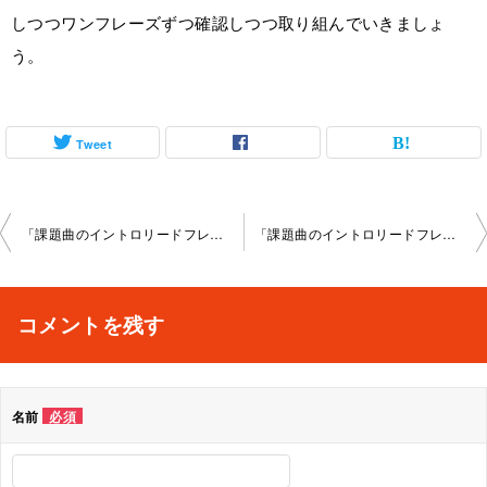
しつつワンフレーズずつ確認しつつ取り組んでいきましょ
う。
Tweet
投
「課題曲のイントロリードフレーズ」京都大宮教室2022-04-0 2-­no0003-­1005
「課題曲のイントロリードフレーズ」京都大宮教室2022-04-0 9-­no0003-­1005
稿
ナ
コメントを残す
ビ
ゲ
名前
必須
ー
シ