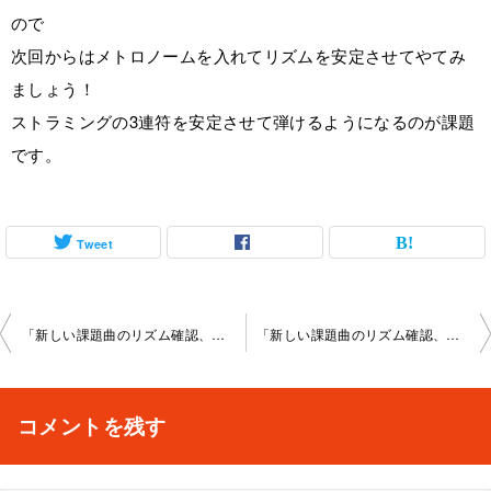
ので
次回からはメトロノームを入れてリズムを安定させてやてみ
ましょう！
ストラミングの3連符を安定させて弾けるようになるのが課題
です。
Tweet
投
「新しい課題曲のリズム確認、メインテーマ解説」京都大 宮教室2022-09-03-­no0003-­1005
「新しい課題曲のリズム確認、メインテーマ解説」京都大 宮教室2022-09-17-­no0003-­1005
稿
ナ
コメントを残す
ビ