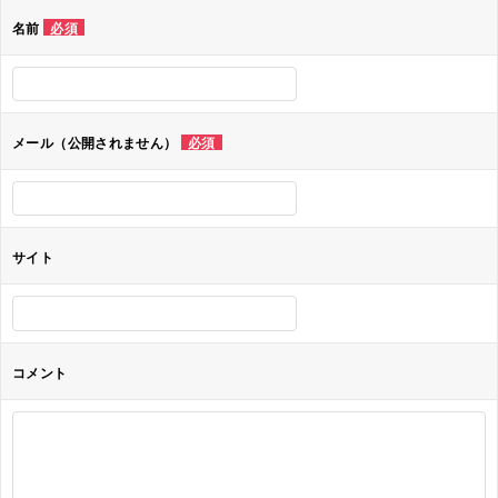
ゲ
名前
必須
ー
シ
ョ
メール（公開されません）
必須
ン
サイト
コメント