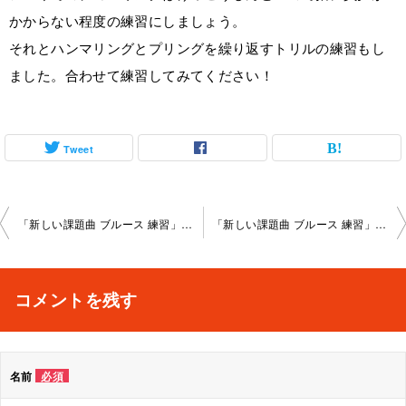
かからない程度の練習にしましょう。
それとハンマリングとプリングを繰り返すトリルの練習もし
ました。合わせて練習してみてください！
Tweet
投
「新しい課題曲 ブルース 練習」京都大宮教室2024-01-20-no0003-­1005
「新しい課題曲 ブルース 練習」京都大宮教室2024-02-04-no0003-­1005
稿
ナ
コメントを残す
ビ
ゲ
名前
必須
ー