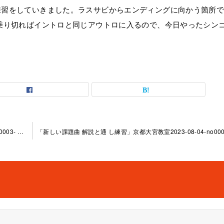
練習をしていきました。ラスサビからエンディングに向かう箇所
乗り切ればイントロと同じアウトロに入るので、今日やったシン
「新しい課題曲 解説と通 し練習」京都大宮教室2023-06-17-no0003- ­1005