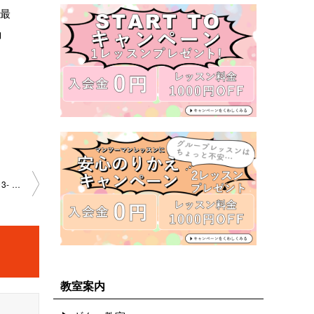
で最
コ
「新しい課題曲 解説と通 し練習」京都大宮教室2023-08-04-no0003- ­1005
教室案内