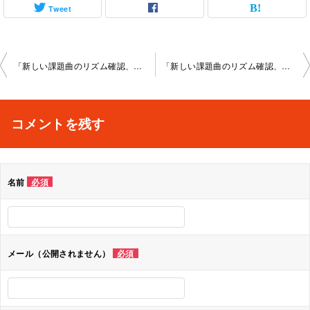
Tweet
投
「新しい課題曲のリズム確認、メインテーマ解説」京都大 宮教室2022-08-27-­no0003-­1005
「新しい課題曲のリズム確認、メインテーマ解説」京都大 宮教室2022-09-03-­no0003-­1005
稿
ナ
コメントを残す
ビ
ゲ
名前
必須
ー
シ
ョ
メール（公開されません）
必須
ン