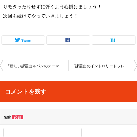
りモタッたりせずに弾くよう心掛けましょう！
次回も続けてやっていきましょう！
Tweet
投
「新しい課題曲ルパンのテーマ」スカイプレッスン2022-04-0 5-­no0003-­0080
「課題曲のイントロリードフレーズと曲中コード」京都大 宮教室2022-04-16-­no0003-­1005
稿
ナ
コメントを残す
ビ
ゲ
名前
必須
ー
シ