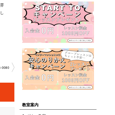
ぶ雰
認し
­0080
教室案内