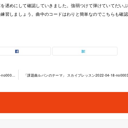
ポを遅めにして確認していきました。強弱つけて弾けていてだい
つ練習しましょう。曲中のコードはわりと簡単なのでこちらも確
「課題曲のイントロリードフレーズ」京都大宮教室2022-04-0 9-­no0003-­1005
「課題曲ルパンのテーマ」 スカイプレッスン2022-04-18-­no0003-