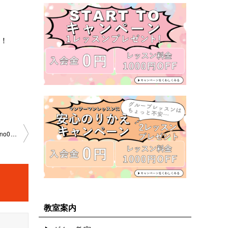
う！
「新しい課題曲、コードと譜割の確認」京都大宮教室2022-0 6-04-­no0003-­1005
教室案内