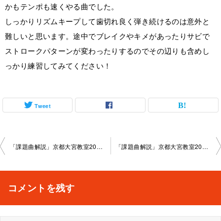
かもテンポも速くやる曲でした。
しっかりリズムキープして歯切れ良く弾き続けるのは意外と
難しいと思います。途中でブレイクやキメがあったりサビで
ストロークパターンが変わったりするのでその辺りも含めし
っかり練習してみてください！
Tweet
投
「課題曲解説」京都大宮教室2024-07-13-no0003-­1005
「課題曲解説」京都大宮教室2024-08-10-no0003-­1005
稿
ナ
コメントを残す
ビ