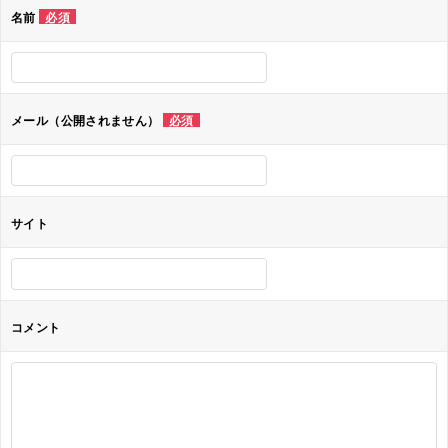
ゲ
名前
必須
ー
シ
ョ
メール（公開されません）
必須
ン
サイト
コメント