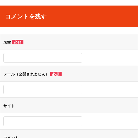
稿
ナ
コメントを残す
ビ
ゲ
名前
必須
ー
シ
ョ
メール（公開されません）
必須
ン
サイト
コメント