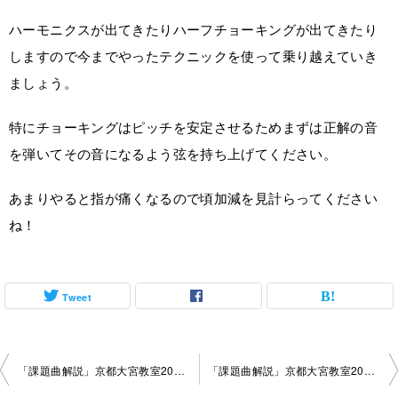
ハーモニクスが出てきたりハーフチョーキングが出てきたり
しますので今までやったテクニックを使って乗り越えていき
ましょう。
特にチョーキングはピッチを安定させるためまずは正解の音
を弾いてその音になるよう弦を持ち上げてください。
あまりやると指が痛くなるので頃加減を見計らってください
ね！
Tweet
投
「課題曲解説」京都大宮教室2024-08-24-no0003-­1005
「課題曲解説」京都大宮教室2024-09-21-no0003-­1005