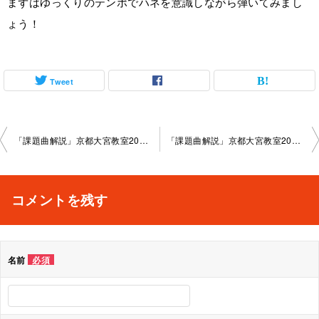
まずはゆっくりのテンポでハネを意識しながら弾いてみまし
ょう！
Tweet
投
「課題曲解説」京都大宮教室2025-01-25-no0003-­1005
「課題曲解説」京都大宮教室2025-02-08-no0003-­1005
稿
ナ
コメントを残す
ビ
ゲ
名前
必須
ー
シ