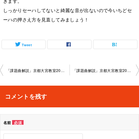
きます。
しっかりセーハしてないと綺麗な音が出ないので今いちどセ
ーハの押さえ方を見直してみましょう！
Tweet
投
「課題曲解説」京都大宮教室2025-03-08-no0003-­1005
「課題曲解説」京都大宮教室2025-04-06-no0003-­1005
稿
ナ
コメントを残す
ビ
ゲ
名前
必須
ー