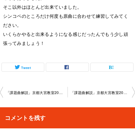
そこ以外はほとんど出来ていました。
シンコペのところだけ何度も原曲に合わせて練習してみてく
ださい。
いくらかやると出来るようになる感じだったんでもう少し頑
張ってみましょう！
Tweet
投
「課題曲解説」京都大宮教室2025-07-06-no0003-­1005
「課題曲解説」京都大宮教室2025-07-26-no0003-­1005
稿
ナ
コメントを残す
ビ