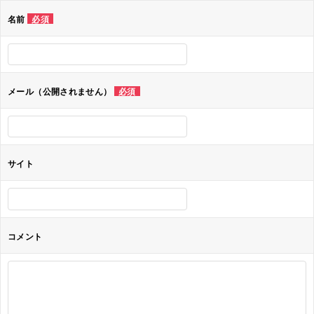
ゲ
名前
必須
ー
シ
ョ
メール（公開されません）
必須
ン
サイト
コメント