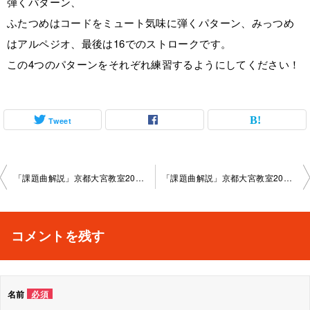
弾くパターン、
ふたつめはコードをミュート気味に弾くパターン、みっつめ
はアルペジオ、最後は16でのストロークです。
この4つのパターンをそれぞれ練習するようにしてください！
Tweet
投
「課題曲解説」京都大宮教室2025-08-23-no0003-­1005
「課題曲解説」京都大宮教室2025-09-27-no0003-­1005
稿
ナ
コメントを残す
ビ
ゲ
名前
必須
ー