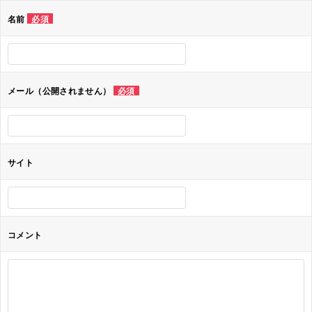
ゲ
名前
必須
ー
シ
ョ
メール（公開されません）
必須
ン
サイト
コメント