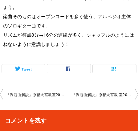
ょう。
楽曲そのものはオープンコードを多く使う、アルペジオ主体
のソロギター曲です。
リズムが符点8分→16分の連続が多く、シャッフルのようには
ねないように意識しましょう！
Tweet
投
「課題曲解説」京都大宮教室2025-12-28-no0003-­1005
「課題曲解説」京都大宮教 室2026-01-17-no0003-­1005
稿
ナ
コメントを残す
ビ