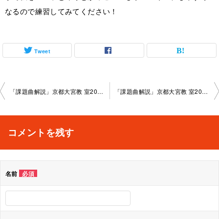
なるので練習してみてください！
Tweet
投
「課題曲解説」京都大宮教 室2024-05-18-no0003-­1005
「課題曲解説」京都大宮教 室2024-06-15-no0003-­1005
稿
ナ
コメントを残す
ビ
ゲ
名前
必須
ー
シ