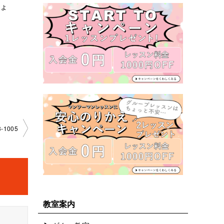
しょ
­1005
教室案内