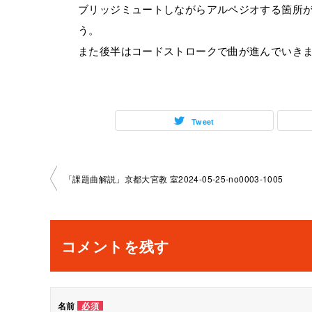
ブリッジミュートしながらアルペジオする箇所
う。
また後半はコードストロークで曲が進んでいき
Tweet
投
「課題曲解説」京都大宮教 室2024-05-25-no0003-­1005
稿
ナ
コメントを残す
ビ
ゲ
名前
必須