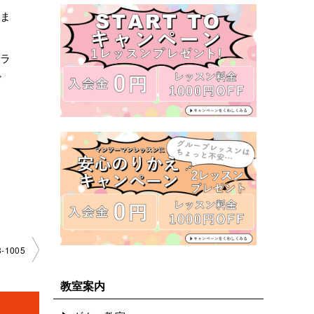
いま
グラ
ド
­1005
教室案内