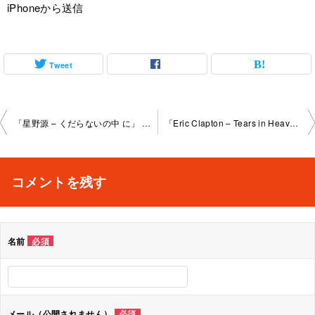
iPhoneから送信
Tweet
投
「星野源 – くだらないの中 に」 出張レッスン 2024-12-3-no0020-1158
「Eric Clapton – Tears in Heaven」 出張レッスン 2025-1-14-no0020-1158
稿
ナ
コメントを残す
ビ
ゲ
名前
必須
ー
シ
ョ
メール（公開されません）
必須