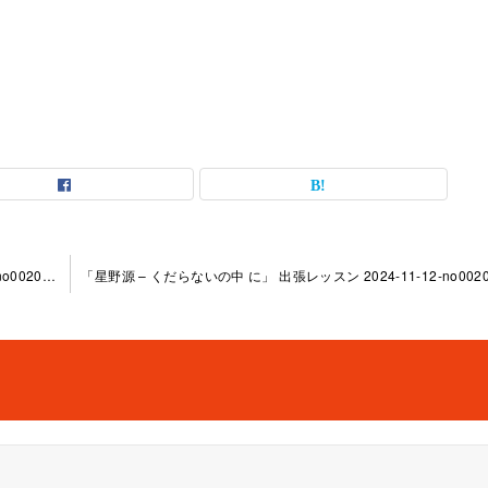
「右手の指弾きの基本テク ニック」 出張レッスン 2024-10- 1-no0020-1158
「星野源 – くだらないの中 に」 出張レッスン 2024-11-12-no0020