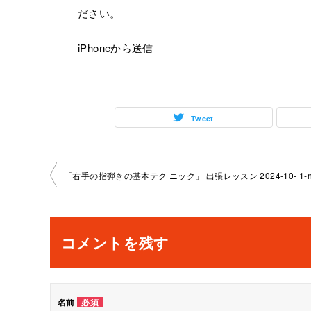
ださい。
iPhoneから送信
Tweet
投
稿
ナ
コメントを残す
ビ
ゲ
名前
必須